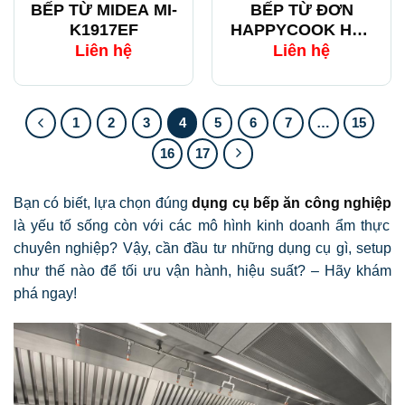
BẾP TỪ MIDEA MI-
BẾP TỪ ĐƠN
K1917EF
HAPPYCOOK HSI-
200KS
Liên hệ
Liên hệ
1
2
3
4
5
6
7
…
15
16
17
Bạn có biết, lựa chọn đúng
dụng cụ bếp ăn công nghiệp
là yếu tố sống còn với các mô hình kinh doanh ẩm thực
chuyên nghiệp? Vậy, cần đầu tư những dụng cụ gì, setup
như thế nào để tối ưu vận hành, hiệu suất? – Hãy khám
phá ngay!