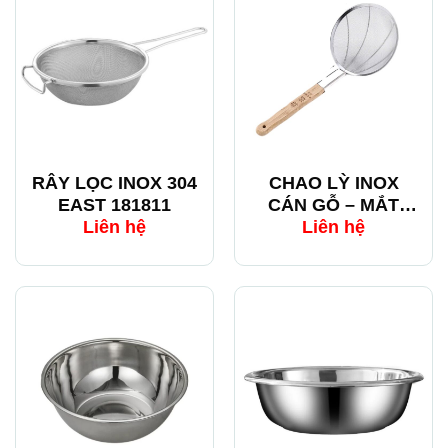
RÂY LỌC INOX 304
CHAO LỲ INOX
EAST 181811
CÁN GỖ – MẮT
LƯỚI NHỎ 30
Liên hệ
Liên hệ