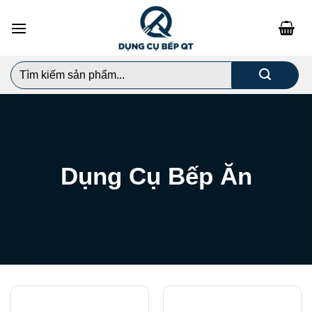
Chuyển
đến
nội
dung
Search
for:
Dụng Cụ Bếp Ăn