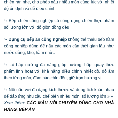
chiên rán nhẹ, cho phép nấu nhiều món cùng lúc với nhiệt
độ ổn định và dễ điều chỉnh.
⤷ Bếp chiên công nghiệp có công dụng chiên thực phẩm
số lượng lớn với độ giòn đồng đều
⤷
Dụng cụ bếp ăn công nghiệp
không thể thiếu bếp hầm
công nghiệp dùng để nấu các món cần thời gian lâu như
nước dùng, kho, hầm nhừ..
⤷ Lò hấp nướng đa năng giúp nướng, hấp, quay thực
phẩm linh hoạt với khả năng điều chỉnh nhiệt độ, độ ẩm
theo từng món, đảm bảo chín đều, giữ trọn hương vị.
⤷ Nồi nấu với đa dạng kích thước và dung tích khác nhau
để đáp ứng nhu cầu chế biến nhiều món, số lượng lớn » »
Xem thêm:
CÁC MẪU NỒI CHUYÊN DÙNG CHO NHÀ
HÀNG, BẾP ĂN