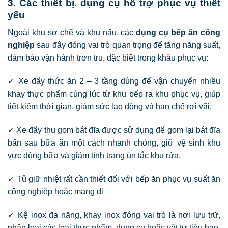
3. Các thiết bị. dụng cụ hỗ trợ phục vụ thiết
yếu
Ngoài khu sơ chế và khu nấu, các
dụng cụ bếp ăn công
nghiệp
sau đây đóng vai trò quan trọng để tăng năng suất,
đảm bảo vận hành trơn tru, đặc biệt trong khâu phục vụ:
✓ Xe đẩy thức ăn 2 – 3 tầng dùng để vận chuyển nhiều
khay thực phẩm cùng lúc từ khu bếp ra khu phục vụ, giúp
tiết kiệm thời gian, giảm sức lao động và hạn chế rơi vãi.
✓ Xe đẩy thu gom bát đĩa được sử dụng để gom lại bát đĩa
bẩn sau bữa ăn một cách nhanh chóng, giữ vệ sinh khu
vực dùng bữa và giảm tình trạng ùn tắc khu rửa.
✓ Tủ giữ nhiệt rất cần thiết đối với bếp ăn phục vụ suất ăn
công nghiệp hoặc mang đi
✓ Kệ inox đa năng, khay inox đóng vai trò là nơi lưu trữ,
phân loại các loại thực phẩm, dụng cụ hoặc vật tư tiêu hao,