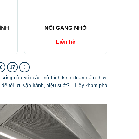
+
ÍNH
NỒI GANG NHỎ
Liên hệ
16
17
ố sống còn với các mô hình kinh doanh ẩm thực
 để tối ưu vận hành, hiệu suất? – Hãy khám phá