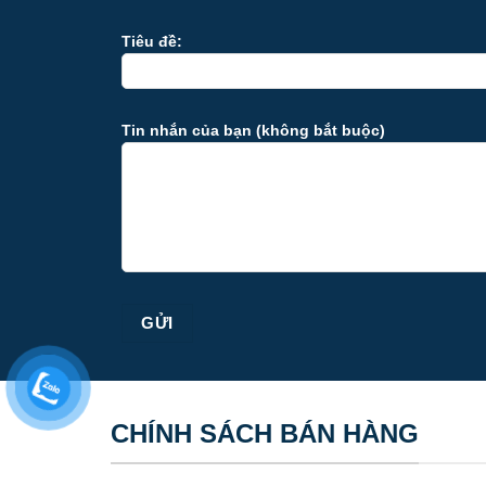
Tiêu đề:
1/ D
Tin nhắn của bạn (không bắt buộc)
Trước k
đó, bạn
» Bàn s
hố, nhi
» Dao c
»
Thớt
sống, c
» Máy x
CHÍNH SÁCH BÁN HÀNG
» Máy c