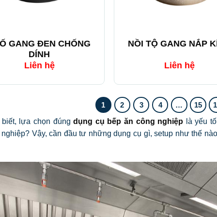
+
Ố GANG ĐEN CHỐNG
NỒI TỘ GANG NẮP K
DÍNH
Liên hệ
Liên hệ
1
2
3
4
…
15
 biết, lựa chọn đúng
dụng cụ bếp ăn công nghiệp
là yếu t
nghiệp? Vậy, cần đầu tư những dụng cụ gì, setup như thế nào