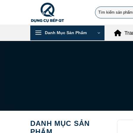
Chuyển
Search
đến
for:
nội
dung
Tra
Danh Mục Sản Phẩm
DANH MỤC SẢN
PHẨM