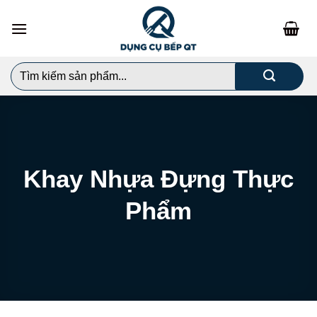
Chuyển
đến
nội
dung
Search
for:
Khay Nhựa Đựng Thực
Phẩm