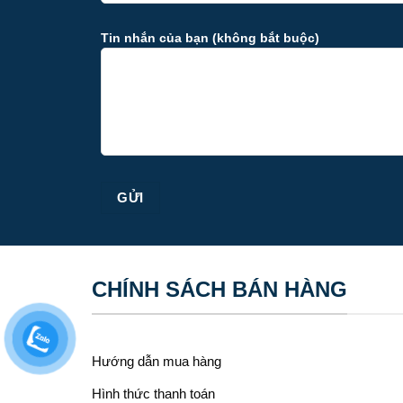
Tin nhắn của bạn (không bắt buộc)
Sản phẩ
chỉ cần
Chảo 
cẩm thạ
hợp lớp
2/ V
Chảo đá
ẩm thự
CHÍNH SÁCH BÁN HÀNG
Đầu ti
chín đề
xém – m
Hướng dẫn mua hàng
Hình thức thanh toán
Thứ 2 