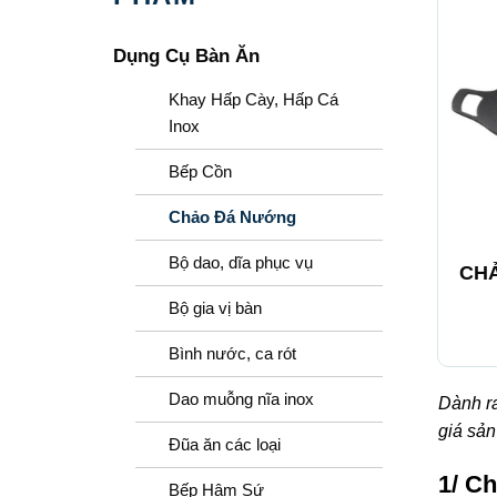
Dụng Cụ Bàn Ăn
Khay Hấp Cày, Hấp Cá
Inox
Bếp Cồn
Chảo Đá Nướng
+
Bộ dao, dĩa phục vụ
CH
Bộ gia vị bàn
Bình nước, ca rót
Dao muỗng nĩa inox​
Dành ra
giá sản
Đũa ăn các loại
1/ C
Bếp Hâm Sứ