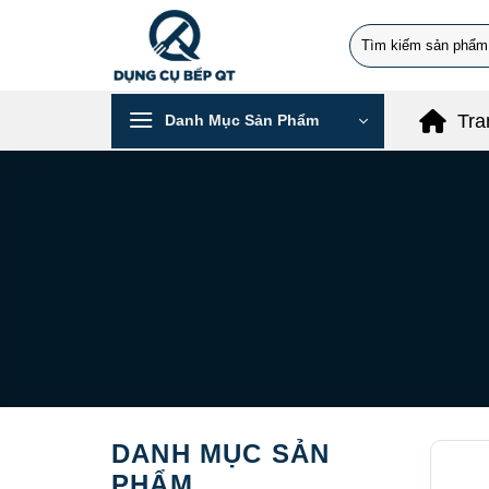
Chuyển
Search
đến
for:
nội
dung
Tra
Danh Mục Sản Phẩm
DANH MỤC SẢN
PHẨM