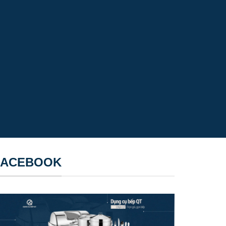
 ẩm thực của bạn
ủ, các loại thực phẩm khác … mà không cần hoặc
hói và an toàn cho sức khỏe.
ủ chống dính tự nhiên từ khoáng chất hoặc đá
và phần đáy chảo có thể là dạng phẳng hoặc tích
p từ, bếp hồng ngoại).
huộng?
n là trợ thủ đắc lực giúp nâng tầm trải nghiệm
FACEBOOK
u
và truyền nhiệt đều khắp chảo giúp thực phẩm
ệt, thịt nướng trên chảo đá ít bị khô hoặc cháy
hống dính tự nhiên từ đá khoáng, không chứa