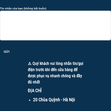
Tin nhắn của bạn (không bắt buộc)
⚠️ Quý khách vui lòng nhắn tin/gọi
điện trước khi đến cửa hàng để
Xe đẩy thức ăn 2 tầng inox
được phục vụ nhanh chóng và đầy
đủ nhất
1.2 Xe trolley khách sạn
ĐỊA CHỈ
Tại các khách sạn, đặc biệt là khách sạn 3 – 5 sao, xe
trolley phục vụ phòng (room service) là một phần không thể
20 Chùa Quỳnh - Hà Nội
thiếu. Nhờ thiết kế sang trọng và vận hành êm ái, xe giúp
đưa thức ăn tận phòng khách một cách thuận tiện và tinh