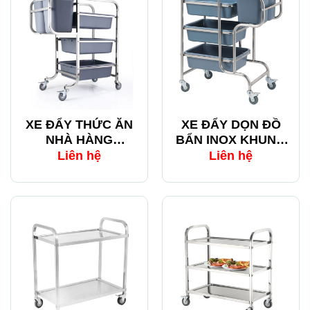
XE ĐẨY THỨC ĂN
XE ĐẨY DỌN ĐỒ
NHÀ HÀNG
BẨN INOX KHUNG
KHUNG VUÔNG
TRÒN
Liên hệ
Liên hệ