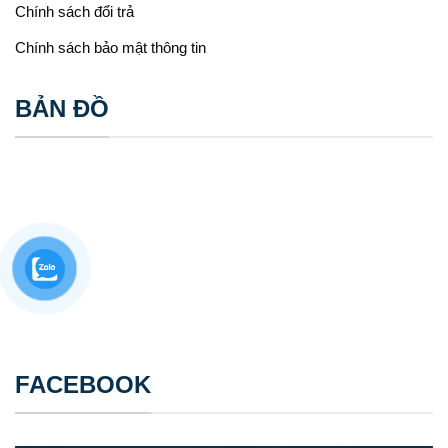
Chính sách đổi trả
2.1 Chảo công nghiệp Inox
Chính sách bảo mật thông tin
Thường được sử dụng để xào, chiên ngập dầu, hầm, súp
hoặc chế biến các món ăn cần giữ nhiệt trong thời gian
BẢN ĐỒ
dài. Chúng đặc biệt phù hợp với các nhà hàng, khách sạn
lớn, bếp ăn công nghiệp có yêu cầu cao về vệ sinh và độ
bền.
FACEBOOK