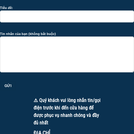
Tiêu đề:
Tin nhắn của bạn (không bắt buộc)
Chảo công nghiệp cho phép nấu lượng lớn thực phẩm
trong 1 lần
1.2 Tối ưu khả năng truyền nhiệt
⚠️ Quý khách vui lòng nhắn tin/gọi
Nhôm và inox là hai vật liệu dẫn nhiệt cực tốt, giúp món ăn
điện trước khi đến cửa hàng để
chín đều, giữ được hương vị và độ tươi ngon. Nhất là với
được phục vụ nhanh chóng và đầy
chảo nhôm công nghiệp
, bạn có thể dễ dàng xào, chiên
đủ nhất
các món ăn nhanh chóng mà không lo bị cháy cạnh.
ĐỊA CHỈ