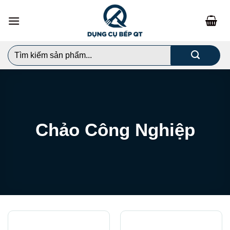
Chuyển
đến
nội
dung
Search
for:
Chảo Công Nghiệp