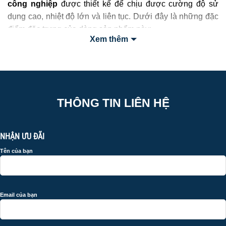
công nghiệp
được thiết kế để chịu được cường độ sử
dụng cao, nhiệt độ lớn và liên tục. Dưới đây là những đặc
điểm đặc trưng của dòng sản phẩm này:
Xem thêm
1.1 Dung tích và đường kính lớn
Chảo công nghiệp thường có đường kính từ 30cm đến
trên 60cm, phù hợp với nhu cầu nấu lượng lớn thức ăn
một lần. Điều này giúp tiết kiệm thời gian chế biến và giảm
THÔNG TIN LIÊN HỆ
số lần nấu trong ngày.
NHẬN ƯU ĐÃI
Tên của bạn
Email của bạn