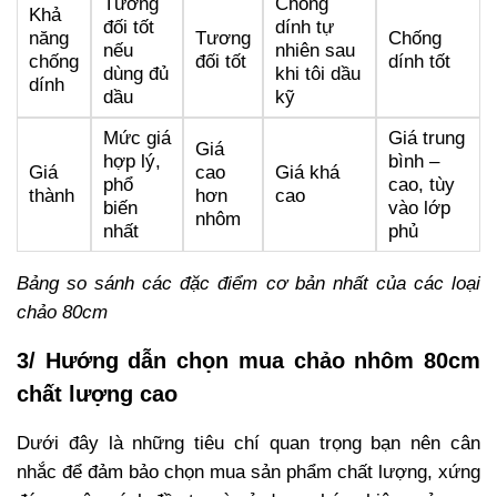
Tương
Chống
Khả
đối tốt
dính tự
năng
Tương
Chống
nếu
nhiên sau
chống
đối tốt
dính tốt
dùng đủ
khi tôi dầu
dính
dầu
kỹ
Mức giá
Giá trung
Giá
hợp lý,
bình –
Giá
cao
Giá khá
phổ
cao, tùy
thành
hơn
cao
biến
vào lớp
nhôm
nhất
phủ
Bảng so sánh các đặc điểm cơ bản nhất của các loại
chảo 80cm
3/ Hướng dẫn chọn mua chảo nhôm 80cm
chất lượng cao
Dưới đây là những tiêu chí quan trọng bạn nên cân
nhắc để đảm bảo chọn mua sản phẩm chất lượng, xứng