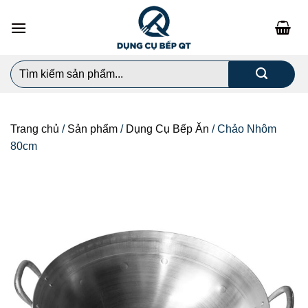
Chuyển
đến
nội
dung
Search
for:
Trang chủ
/
Sản phẩm
/
Dụng Cụ Bếp Ăn
/
Chảo Nhôm
80cm