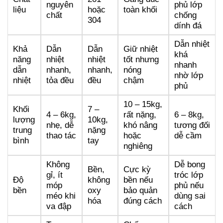
nguyên
phủ lớp
liệu
hoặc
toàn khối
chất
chống
304
dính đá
Dẫn nhiệt
Khả
Dẫn
Dẫn
Giữ nhiệt
khá
năng
nhiệt
nhiệt
tốt nhưng
nhanh
dẫn
nhanh,
nhanh,
nóng
nhờ lớp
nhiệt
tỏa đều
đều
chậm
phủ
10 – 15kg,
Khối
7 –
4 – 6kg,
rất nặng,
6 – 8kg,
lượng
10kg,
nhẹ, dễ
khó nâng
tương đối
trung
nặng
thao tác
hoặc
dễ cầm
bình
tay
nghiêng
Không
Dễ bong
Bền,
Cực kỳ
gỉ, ít
tróc lớp
Độ
không
bền nếu
móp
phủ nếu
bền
oxy
bảo quản
méo khi
dùng sai
hóa
đúng cách
va đập
cách