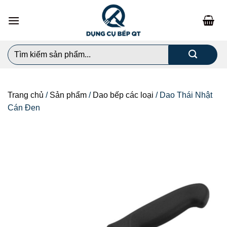
Chuyển
đến
nội
dung
Search
for:
Trang chủ
/
Sản phẩm
/
Dao bếp các loại
/
Dao Thái Nhật
Cán Đen