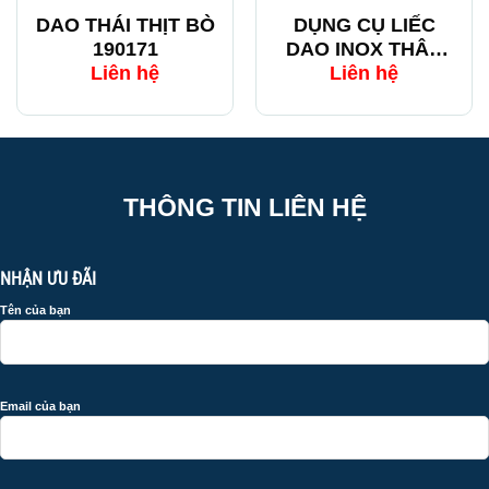
DAO THÁI THỊT BÒ
DỤNG CỤ LIẾC
190171
DAO INOX THÂN
DẸT
Liên hệ
Liên hệ
THÔNG TIN LIÊN HỆ
NHẬN ƯU ĐÃI
Tên của bạn
Email của bạn