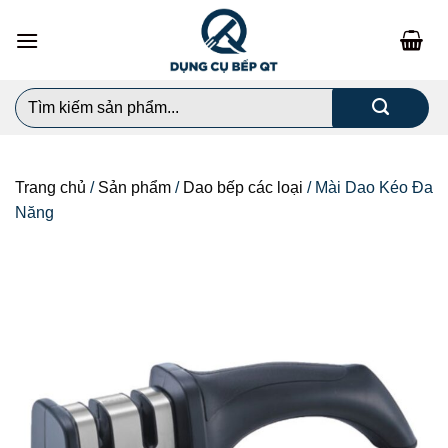
Chuyển
đến
nội
dung
Search
for:
Trang chủ
/
Sản phẩm
/
Dao bếp các loại
/
Mài Dao Kéo Đa
Năng