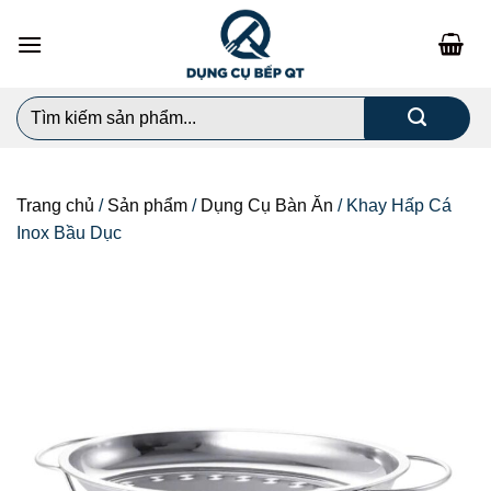
Chuyển
đến
nội
dung
Search
for:
Trang chủ
/
Sản phẩm
/
Dụng Cụ Bàn Ăn
/
Khay Hấp Cá
Inox Bầu Dục