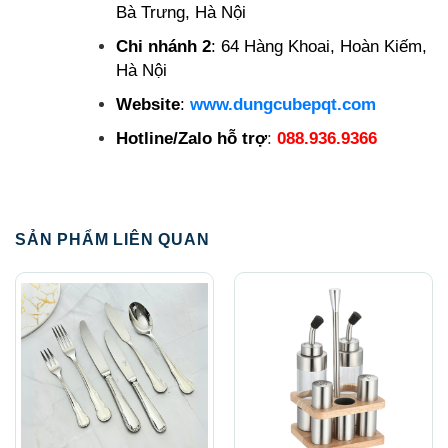
Bà Trưng, Hà Nội
Chi nhánh 2
: 64 Hàng Khoai, Hoàn Kiếm,
Hà Nội
Website
:
www.dungcubepqt.com
Hotline/Zalo hỗ trợ
:
088.936.9366
SẢN PHẨM LIÊN QUAN