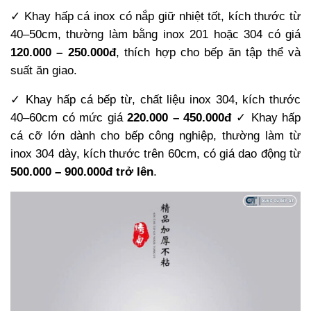
✓ Khay hấp cá inox có nắp giữ nhiệt tốt, kích thước từ
40–50cm, thường làm bằng inox 201 hoặc 304 có giá
120.000 – 250.000đ
, thích hợp cho bếp ăn tập thể và
suất ăn giao.
✓ Khay hấp cá bếp từ, chất liệu inox 304, kích thước
40–60cm có mức giá
220.000 – 450.000đ
✓ Khay hấp
cá cỡ lớn dành cho bếp công nghiệp, thường làm từ
inox 304 dày, kích thước trên 60cm, có giá dao động từ
500.000 – 900.000đ trở lên
.