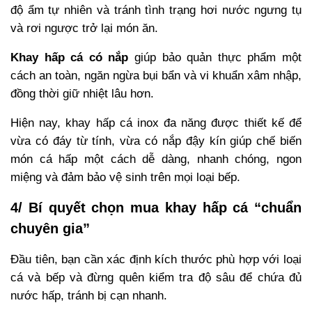
độ ẩm tự nhiên và tránh tình trạng hơi nước ngưng tụ
và rơi ngược trở lại món ăn.
Khay hấp cá có nắp
giúp bảo quản thực phẩm một
cách an toàn, ngăn ngừa bụi bẩn và vi khuẩn xâm nhập,
đồng thời giữ nhiệt lâu hơn.
Hiện nay, khay hấp cá inox đa năng được thiết kế để
vừa có đáy từ tính, vừa có nắp đậy kín giúp chế biến
món cá hấp một cách dễ dàng, nhanh chóng, ngon
miệng và đảm bảo vệ sinh trên mọi loại bếp.
4/ Bí quyết chọn mua khay hấp cá “chuẩn
chuyên gia”
Đầu tiên, bạn cần xác định kích thước phù hợp với loại
cá và bếp và đừng quên kiểm tra độ sâu để chứa đủ
nước hấp, tránh bị cạn nhanh.