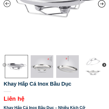
Khay Hấp Cá Inox Bầu Dục
Liên hệ
Khay Hấp Cá Inox Bầu Dục – Nhiều Kích Cỡ