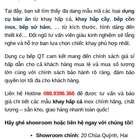
Tại đây, bạn sẽ tìm thấy đa dạng mẫu mã các loại
dụng
cụ bàn ăn
từ khay hấp cá,
khay hấp cầy
,
bếp cồn
inox
,
bếp sứ hâm
, … từ kích thước, hình dáng đến
thiết kế… Đội ngũ tư vấn viên giàu kinh nghiệm sẽ lắng
nghe và hỗ trợ bạn lựa chọn chiếc khay phù hợp nhất.
Dụng cụ bếp QT cam kết mang đến chính sách giá sỉ
hấp dẫn cho cả khách hàng mua lẻ và mua số lượng
lớn cùng với chính sách bảo hành rõ ràng, đảm bảo
quyền lợi tối đa cho khách hàng.
Liên hệ Hotline
088.9396.366
để được tư vấn và báo
giá chi tiết các mẫu
khay hấp cá
inox chính hãng, chất
lượng – sẵn kho, giao hàng nhanh toàn quốc!
Hãy ghé showroom hoặc liên hệ ngay với chúng tôi!
Showroom chính
: 20 Chùa Quỳnh, Hai