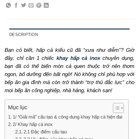
DESCRIPTION
Bạn có biết, hấp cá kiểu cũ đã “xưa như diễm”? Giờ
đây, chỉ cần 1 chiếc
khay hấp cá inox
chuyên dụng,
bạn đã có thể biến món cá quen thuộc trở nên thơm
ngon, bổ dưỡng đến bất ngờ! Nó không chỉ phù hợp với
bếp ăn gia đình mà còn trở thành “trợ thủ đắc lực” cho
mọi bếp ăn công nghiệp, nhà hàng, khách sạn!
Mục lục
1/ “Giải mã” cấu tạo & công dụng khay hấp cá hiện đại
2/ Khay hấp cá inox
2.1 Đặc điểm cấu tạo