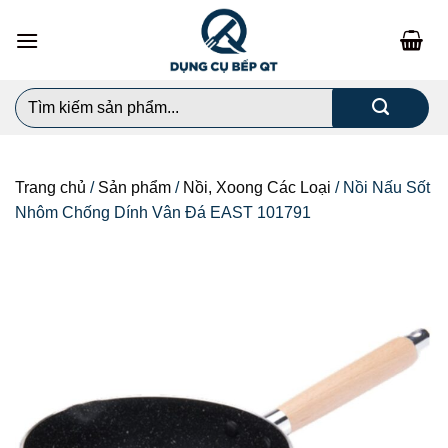
Chuyển
đến
nội
dung
Search
for:
Trang chủ
/
Sản phẩm
/
Nồi, Xoong Các Loại
/
Nồi Nấu Sốt
Nhôm Chống Dính Vân Đá EAST 101791