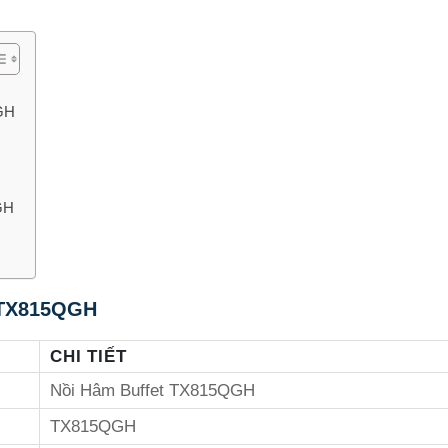
GH
GH
 TX815QGH
CHI TIẾT
Nồi Hâm Buffet TX815QGH
TX815QGH