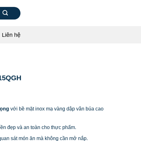
Liên hệ
815QGH
rọng
với bề mặt inox mạ vàng dập vân búa cao
bền đẹp và an toàn cho thực phẩm.
quan sát món ăn mà không cần mở nắp.