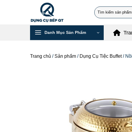
Chuyển
Search
đến
for:
nội
dung
Tra
Danh Mục Sản Phẩm
Trang chủ
/
Sản phẩm
/
Dụng Cụ Tiệc Buffet
/
Nồ