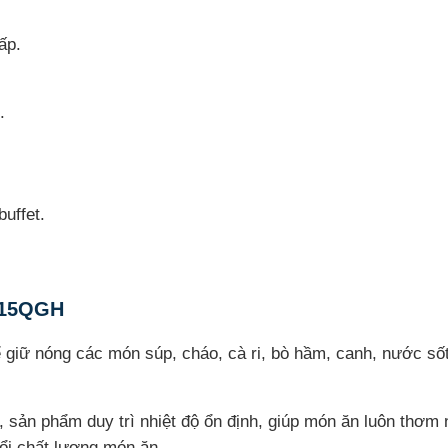
ấp.
.
uffet.
815QGH
giữ nóng các món súp, cháo, cà ri, bò hầm, canh, nước số
.
, sản phẩm duy trì nhiệt độ ổn định, giúp món ăn luôn thơm
ổi chất lượng món ăn.