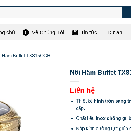
ng chủ
Về Chúng Tôi
Tin tức
Dự án
i Hâm Buffet TX815QGH
Nồi Hâm Buffet TX
Liên hệ
Thiết kế
hình tròn sang t
cấp.
Chất liệu
inox chống gỉ
, 
Nắp kính cường lực giúp 