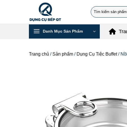
Chuyển
Search
đến
for:
nội
dung
Tra
Danh Mục Sản Phẩm
Trang chủ
/
Sản phẩm
/
Dụng Cụ Tiệc Buffet
/
Nồ