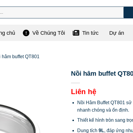
ng chủ
Về Chúng Tôi
Tin tức
Dự án
i hâm buffet QT801
Nồi hâm buffet QT8
Liên hệ
Nồi Hâm Buffet QT801 sử
nhanh chóng và ổn định.
Thiết kế hình tròn sang tr
Dung tích
9L
, đáp ứng nhu