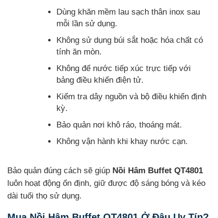
Dùng khăn mềm lau sạch thân inox sau
mỗi lần sử dụng.
Không sử dụng búi sắt hoặc hóa chất có
tính ăn mòn.
Không để nước tiếp xúc trực tiếp với
bảng điều khiển điện tử.
Kiểm tra dây nguồn và bộ điều khiển định
kỳ.
Bảo quản nơi khô ráo, thoáng mát.
Không vận hành khi khay nước cạn.
Bảo quản đúng cách sẽ giúp
Nồi Hâm Buffet QT4801
luôn hoạt động ổn định, giữ được độ sáng bóng và kéo
dài tuổi thọ sử dụng.
Mua Nồi Hâm Buffet QT4801 Ở Đâu Uy Tín?