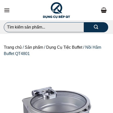
Chuyển
đến
nội
dung
Search
for:
Trang chủ
/
Sản phẩm
/
Dụng Cụ Tiệc Buffet
/
Nồi Hâm
Buffet QT4801