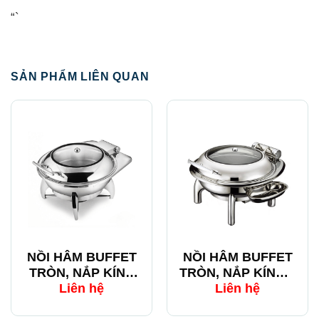
“`
SẢN PHẨM LIÊN QUAN
NỒI HÂM BUFFET
NỒI HÂM BUFFET
TRÒN, NẮP KÍNH
TRÒN, NẮP KÍNH –
8036
F018
Liên hệ
Liên hệ