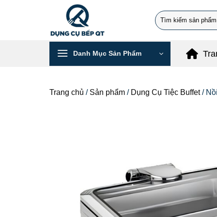
Chuyển
Search
đến
for:
nội
dung
Tra
Danh Mục Sản Phẩm
Trang chủ
/
Sản phẩm
/
Dụng Cụ Tiệc Buffet
/
Nồ