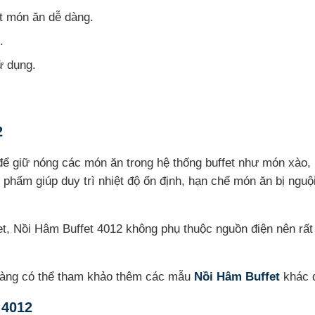
át món ăn dễ dàng.
.
ử dụng.
2
để giữ nóng các món ăn trong hệ thống buffet như món xào
phẩm giúp duy trì nhiệt độ ổn định, hạn chế món ăn bị nguộ
et, Nồi Hâm Buffet 4012 không phụ thuộc nguồn điện nên rất t
 hàng có thể tham khảo thêm các mẫu
Nồi Hâm Buffet
khác đ
 4012