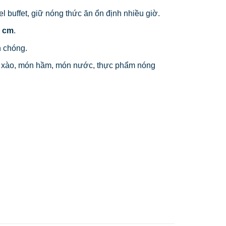
l buffet, giữ nóng thức ăn ổn định nhiều giờ.
5 cm
.
h chóng.
 xào, món hầm, món nước, thực phẩm nóng