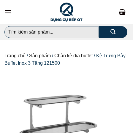
Chuyển
đến
nội
dung
Search
for:
Trang chủ
/
Sản phẩm
/
Chân kê đĩa buffet
/
Kệ Trưng Bày
Buffet Inox 3 Tầng 121500