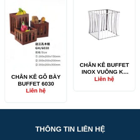
CHÂN KÊ BUFFET
INOX VUÔNG KẺ
CHÂN KÊ GỖ BÀY
SỌC
Liên hệ
BUFFET 6030
Liên hệ
THÔNG TIN LIÊN HỆ