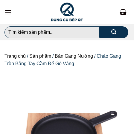
Chuyển
đến
nội
dung
Search
for:
Trang chủ
/
Sản phẩm
/
Bản Gang Nướng
/
Chảo Gang
Tròn Bằng Tay Cầm Đế Gỗ Vàng