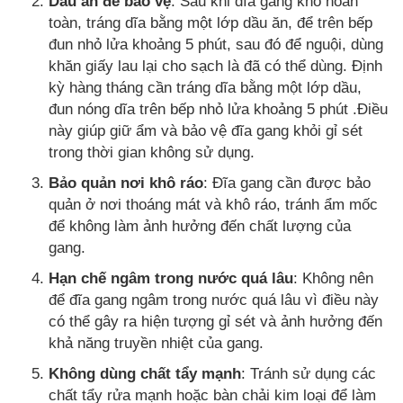
Dầu ăn để bảo vệ
: Sau khi đĩa gang khô hoàn
toàn, tráng dĩa bằng một lớp dầu ăn, để trên bếp
đun nhỏ lửa khoảng 5 phút, sau đó để nguội, dùng
khăn giấy lau lại cho sạch là đã có thể dùng. Định
kỳ hàng tháng cần tráng dĩa bằng một lớp dầu,
đun nóng dĩa trên bếp nhỏ lửa khoảng 5 phút .Điều
này giúp giữ ẩm và bảo vệ đĩa gang khỏi gỉ sét
trong thời gian không sử dụng.
Bảo quản nơi khô ráo
: Đĩa gang cần được bảo
quản ở nơi thoáng mát và khô ráo, tránh ẩm mốc
để không làm ảnh hưởng đến chất lượng của
gang.
Hạn chế ngâm trong nước quá lâu
: Không nên
để đĩa gang ngâm trong nước quá lâu vì điều này
có thể gây ra hiện tượng gỉ sét và ảnh hưởng đến
khả năng truyền nhiệt của gang.
Không dùng chất tẩy mạnh
: Tránh sử dụng các
chất tẩy rửa mạnh hoặc bàn chải kim loại để làm