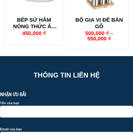
BẾP SỨ HÂM
BỘ GIA VỊ ĐỂ BÀN
NÓNG THỨC ĂN
GỖ
BẰNG CỒN – BẦU
450,000
₫
500,000
₫
–
550,000
₫
DỤC
THÔNG TIN LIÊN HỆ
NHẬN ƯU ĐÃI
Tên của bạn
Email của bạn