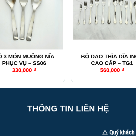
+
Ộ 3 MÓN MUỖNG NĨA
BỘ DAO THÌA DĨA I
PHỤC VỤ – SS06
CAO CẤP – TG1
330,000
₫
560,000
₫
THÔNG TIN LIÊN HỆ
⚠️ Quý khách 