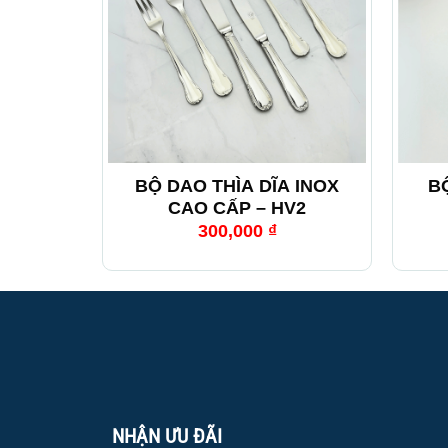
+
+
BỘ DAO THÌA DĨA INOX
B
CAO CẤP – HV2
300,000
₫
NHẬN ƯU ĐÃI