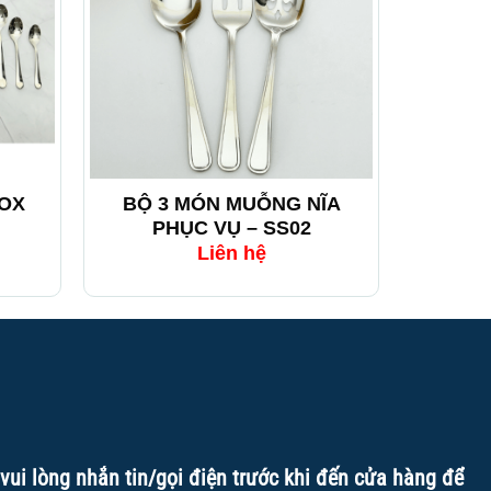
+
+
NOX
BỘ 3 MÓN MUỖNG NĨA
BẾP S
PHỤC VỤ – SS02
ĂN B
Liên hệ
vui lòng nhắn tin/gọi điện trước khi đến cửa hàng để