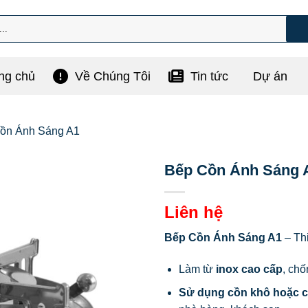
ng chủ
Về Chúng Tôi
Tin tức
Dự án
ồn Ánh Sáng A1
Bếp Cồn Ánh Sáng 
Liên hệ
Bếp Cồn Ánh Sáng A1
– Thi
Làm từ
inox cao cấp
, chố
Sử dụng cồn khô hoặc c