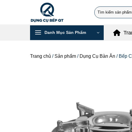
Chuyển
Search
đến
for:
nội
dung
Tra
Danh Mục Sản Phẩm
Trang chủ
/
Sản phẩm
/
Dụng Cụ Bàn Ăn
/
Bếp C