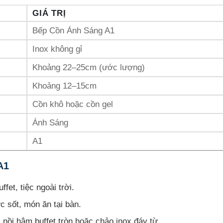
GIÁ TRỊ
Bếp Cồn Ánh Sáng A1
Inox không gỉ
Khoảng 22–25cm (ước lượng)
Khoảng 12–15cm
Cồn khô hoặc cồn gel
Ánh Sáng
A1
A1
fet, tiệc ngoài trời.
 sốt, món ăn tại bàn.
 nồi hâm buffet tròn hoặc chảo inox đáy từ.